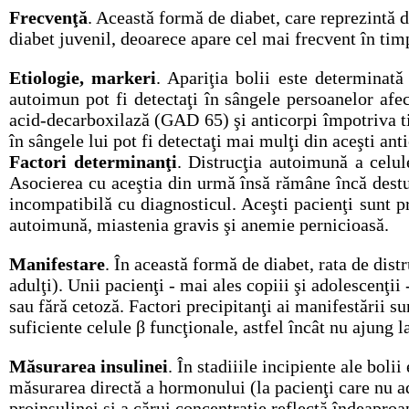
Frecvenţă
. Aceastǎ formă de diabet, care reprezintă 
diabet juvenil, deoarece apare cel mai frecvent în timp
Etiologie, markeri
. Apariţia bolii este determinat
autoimun pot fi detectaţi în sângele persoanelor afec
acid-decarboxilază (GAD 65) şi anticorpi împotriva ti
în sângele lui pot fi detectaţi mai mulţi din aceşti anti
Factori determinanţi
. Distrucţia autoimună a celu
Asocierea cu aceştia din urmă însă rămâne încă destul 
incompatibilă cu diagnosticul. Aceşti pacienţi sunt p
autoimună, miastenia gravis şi anemie pernicioasă.
Manifestare
. În această formă de diabet, rata de distr
adulţi). Unii pacienţi - mai ales copiii şi adolescenţi
sau fără cetoză.
Factori precipitanţi ai manifestării su
suficiente celule
β
funcţionale, astfel încât nu ajung l
Măsurarea insulinei
. În stadiiile incipiente ale boli
măsurarea directă a hormonului (la pacienţi care nu a
proinsulinei şi a cărui concentraţie reflectă îndeaproa